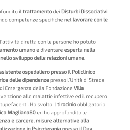
fondito il
trattamento
dei
Disturbi Dissociativi
ndo competenze specifiche nel
lavorare con le
l’attività diretta con le persone ho potuto
tamento umano
e diventare
esperta nella
 nello sviluppo delle relazioni umane.
ssistente ospedaliero presso il Policlinico
ice delle dipendenze
presso l’Unità di Strada,
ro di Emergenza della Fondazione
Villa
evenzione alle malattie infettive ed il recupero
tupefacenti. Ho svolto il
tirocinio
obbligatorio
ica Magliana80
ed ho approfondito le
nza e carcere, misure alternative alla
ializzazione in Psicoterapia
presso
il Day