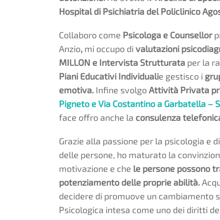
Hospital di Psichiatria del Policlinico Ag
Collaboro come
Psicologa e Counsellor
p
Anzio
,
mi occupo di
valutazioni psicodia
MILLON e Intervista Strutturata
per la r
Piani Educativi Individuali
e gestisco i
gru
emotiva.
Infine svolgo
Attività Privata p
Pigneto e Via Costantino a Garbatella – 
face offro anche la
consulenza telefonic
Grazie alla passione per la psicologia e 
delle persone, ho maturato la convinzion
motivazione e che
le persone possono tra
potenziamento delle proprie abilità.
Acqu
decidere di promuove un cambiamento so
Psicologica intesa come uno dei diritti d