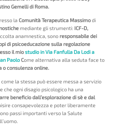
ostino Gemelli di Roma.
resso la
Comunità Terapeutica Massimo
di
gnostiche
mediante gli strumenti:
ICF-D,
accolta anamnestica, sono
responsabile dei
ppi di psicoeducazione sulla regolazione
resso il mio
studio in Via Fanfulla Da Lodi a
San Paolo
C
ome alternativa alla seduta face to
a o consulenza online.
di come la stessa può essere messa a servizio
e che ogni disagio psicologico ha una
rre beneficio dall’esplorazione di sè e dal
isire consapevolezza e poter liberamente
no passi importanti verso la Salute
ell’uomo.