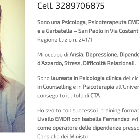
Cell. 3289706875
Sono una Psicologa
,
Psicoterapeuta EM
e a Garbatella – San Paolo in Via Costanti
Regione Lazio n. 24171
Mi occupo di
Ansia, Depressione, Dipend
d’Azzardo, Stress, Difficoltà Relazionali.
Sono
laureata in Psicologia clinica
del cic
in Counselling
e in
Psicoterapia
all’Univer
conseguito il titolo di
CTA
.
Ho svolto con successo il training format
Livello EMDR con Isabella Fernandez
ed
come operatore delle dipendenze
presso 
Consiglio dei Ministri.