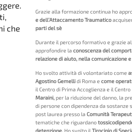
ggere.
Grazie alla formazione continua ho appro
i,
e dell’Attaccamento Traumatico
acquise
ni che
parti del sè
Durante il percorso formativo e grazie al
approfondire la
conoscenza del compor
relazione di aiuto, nella comunicazione e
Ho svolto attività di volontariato come
a
Agostino Gemelli
di Roma e
come operatr
il Centro di Prima Accoglienza e il Cent
Maraini,
per la riduzione del danno, la pr
di persone con dipendenza da sostanze s
post laurea presso la
Comunità Terapeut
tematiche che riguardano
tossicodipende
detenzione.
Ho svolto il
Tirocinio di Spec