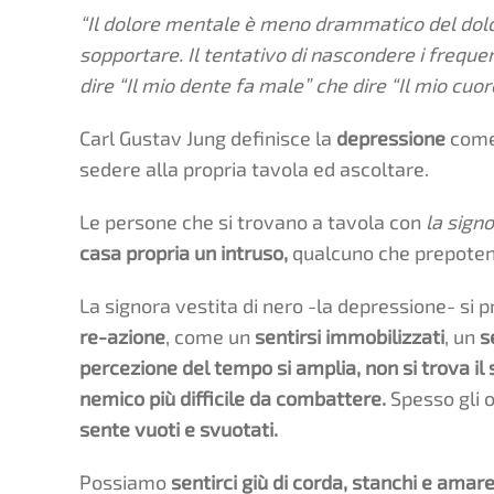
“Il dolore mentale è meno drammatico del dolor
sopportare. Il tentativo di nascondere i frequen
dire “Il mio dente fa male” che dire “Il mio cuo
Carl Gustav Jung definisce la
depressione
com
sedere alla propria tavola ed ascoltare.
Le persone che si trovano a tavola con
la signo
casa propria un intruso,
qualcuno che prepotent
La signora vestita di nero -la depressione- si
re-azione
, come un
sentirsi immobilizzati
, un
s
percezione del tempo si amplia,
non si trova il
nemico più difficile da combattere.
Spesso gli 
sente vuoti e svuotati.
Possiamo
sentirci giù di corda,
stanchi e amare