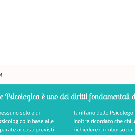
!
e Psicologica è uno dei diritti fondamentali 
 nessuno solo e di
rdine Psicologi. Va
icologico in base alle
curazione sanitaria può
arate ai costi previsti
richiedere il rimborso par