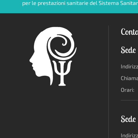
per le prestazioni sanitarie del Sistema Sanitario Nazionale e dal
Conta
Sede 
Indiriz
Chiama
Orari:
Sede 
Indiriz