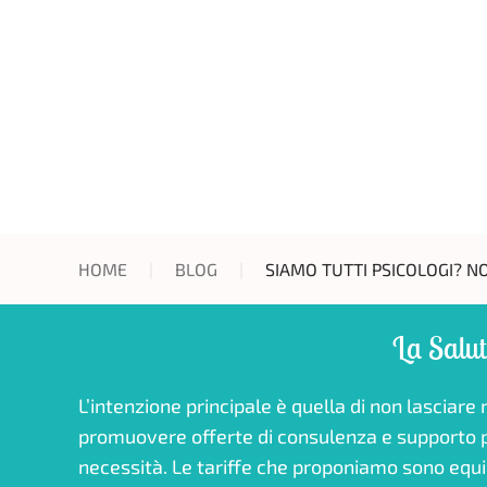
HOME
BLOG
SIAMO TUTTI PSICOLOGI? NO
La Salut
L’intenzione principale è quella di non lasciare
tariffario dello Psicologo del Consiglio Nazionale O
promuovere offerte di consulenza e supporto ps
inoltre ricordato che chi usufruisce di una assi
necessità. Le tariffe che proponiamo sono equip